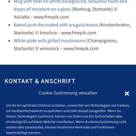
Mug with beer on white background. beautiful foam and
drops of moisture on a glass
(Bierkrug, Startseite) ©
YuliiaKa –
www.freepik.com
Baked pork decorated with arugula leaves
(Krustenbraten,
Startseite) © timolina –
www.freepik.com
White plate with grilled mushrooms
(Champignons,
Startseite) © wirestock –
www.freepik.com
KONTAKT & ANSCHRIFT
Glas Strack
Cookie-Zustimmung verwalten
Ottostraße 2–4 |
44867 Bochum
Um dir ein optimales Erlebnis zu bieten, verwenden wir Technologien wie Cookies,
E-Mail:
kontakt@bochum-oktoberfest.de
um Geräteinformationen zu speichern und/oder darauf zuzugreifen. Wenn du
WhatsApp:
02327 982399
diesen Technologien zustimmst, können wir Daten wie das Surfverhalten oder
eindeutige IDs auf dieser Website verarbeiten. Wenn du deine Zustimmung nicht
erteilst oder zurückziehst, können bestimmte Merkmale und Funktionen
Veranstaltungstermine:
beeinträchtigt werden.